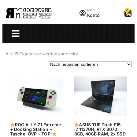
Mein
0
Konto
Alle 15 Ergebnisse werden angezeigt
ROG ALLY Z1 Extreme
ASUS TUF Dash F15 –
+ Docking Station +
i7 11370H, RTX 3070
Tasche, OVP – TOP!
8GB, 40GB RAM, 2x SSD