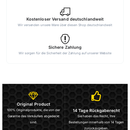
Kostenloser Versand deutschlandweit
Wir versenden unsere Ware über diesen Shop deutschlandweit
Sichere Zahlung
Wir sorgen für die Sicherheit der Zahlung auf unserer Website
Original Product
100% Originalprodukte, die von der
14 Tage Rückgaberecht
Garantie des Verkäufers abgedeckt
Sie haben das Recht, Ihre
sind.
Bestellungen innerhalb von 14 Tagen
zurückzugeben.